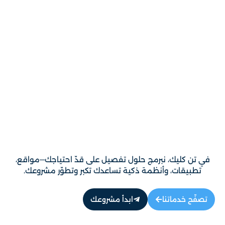
في تن كليك، نبرمج حلول تفصيل على قدّ احتياجك—مواقع،
تطبيقات، وأنظمة ذكية تساعدك تكبر وتطوّر مشروعك.
تصفّح خدماتنا
ابدأ مشروعك